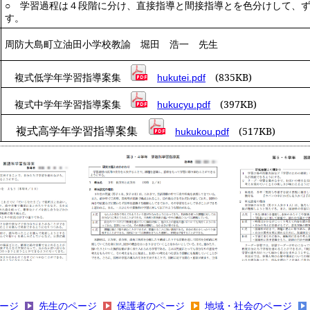
○ 学習過程は４段階に分け、直接指導と間接指導とを色分けして、
す。
周防大島町立油田小学校教諭 堀田 浩一 先生
複式低学年学習指導案集
(835KB)
hukutei.pdf
複式中学年学習指導案集
(397KB)
hukucyu.pdf
(517KB)
複式高学年学習指導案集
hukukou.pdf
ージ
先生のページ
保護者のページ
地域・社会のページ