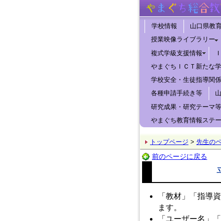
学校情報
山口県教
授業映像ライブラリー
複式学級支援情報
やまぐちＩＣＴ新たな
学校安全・生徒指導関
各種申請手続き等
研究成果・研究テーマ
やまぐち教育情報ステ
トップページ
>
先生の
前のページに戻る
「教材」「指導資
ます。
「ユーザー名」「