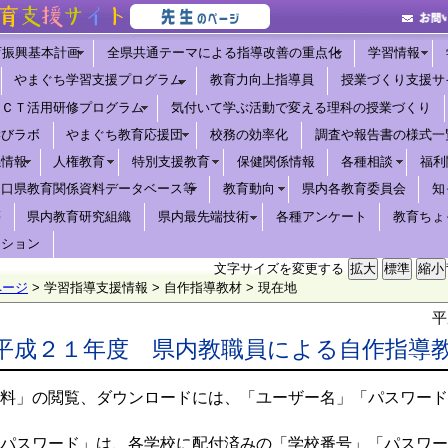
育振興基本計画
全県共通テーマによる指導改善の重点化
学習情報
やまぐち学習支援プログラム
教育力向上指導員
授業づくり支援サ
ＩＣＴ活用研修プログラム
気付いて学ぶ活動で変える理科の授業づくり
学びラボ
やまぐち教育応援団
校務の効率化
調査や報告書の様式一
係情報
人権教育
特別支援教育
保健関係情報
各種相談
福利
山口県教育関係資料データベース等
教育動向
県内各教育委員会
知
等
県内教育研究組織
県内最先端技術
各種アンケート
教育ちょ
ーション
文字サイズを変更する
ページ
> 学習指導支援情報 > 自作指導教材 > 現在地
平
平成２１年度 県内教職員による自作指導
料」の閲覧、ダウンロードには、「ユーザー名」「パスワード
パスワード」は、各学校に配付済みの「学校番号」「パスワー