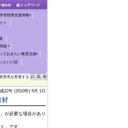
学習指導支援情報
イト
覧
関係
っておきたい教育法規
っといい話
背景色を変更する
成22年 (2010年) 9月 1日
教材
」が必要な場合があり
ド」です。